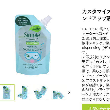
カスタマイ
ンドアップ
1. PET／PE
ォーターの穏やか
2. 漏れ防止注
液体スキンケア製品に最
dispensin
す。
3. 不規則なス
安定して自立し、
4. マットPE
層は、柔らかく肌
ンドのイメージに
5. フロストマ
体が確認でき、製
6. 鮮明なグラ
ーケル猫のイラス
仕上がりになりま
お問い合わせ