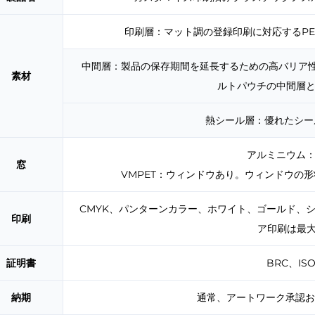
印刷層：マット調の登録印刷に対応するPE
中間層：製品の保存期間を延長するための高バリア性
素材
ルトパウチの中間層
熱シール層：優れたシー
アルミニウム
窓
VMPET：ウィンドウあり。ウィンドウの
CMYK、パンターンカラー、ホワイト、ゴールド、
印刷
ア印刷は最大
証明書
BRC、IS
納期
通常、アートワーク承認お