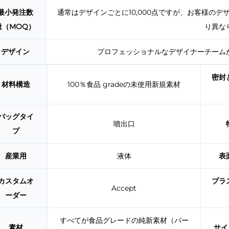
最小発注数
通常はデザインごとに10,000点ですが、お客様の
量（MOQ）
り異な
デザイン
プロフェッショナルなデザイナーチーム
密封
材料構造
100％食品 gradeの未使用新規素材
バッグタイ
噴出口
プ
産業用
液体
表
カスタムオ
プラ
Accept
ーダー
すべてが食品グレードの純新素材（バー
素材
サイ