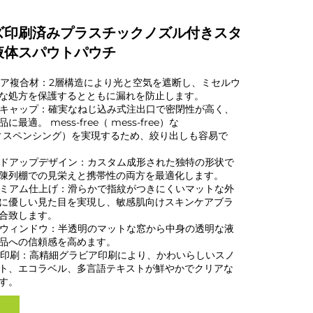
ズ印刷済みプラスチックノズル付きスタ
液体スパウトパウチ
高バリア複合材：2層構造により光と空気を遮断し、ミセルウ
な処方を保護するとともに漏れを防止します。
出口キャップ：確実なねじ込み式注出口で密閉性が高く、
適。 mess-free（ mess-free）な
g（ディスペンシング）を実現するため、絞り出しも容易で
タンドアップデザイン：カスタム成形された独特の形状で
陳列棚での見栄えと携帯性の両方を最適化します。
Tプレミアム仕上げ：滑らかで指紋がつきにくいマットな外
に優しい見た目を実現し、敏感肌向けスキンケアブラ
合致します。
ットウィンドウ：半透明のマットな窓から中身の透明な液
品への信頼感を高めます。
ビア印刷：高精細グラビア印刷により、かわいらしいスノ
ト、エコラベル、多言語テキストが鮮やかでクリアな
す。