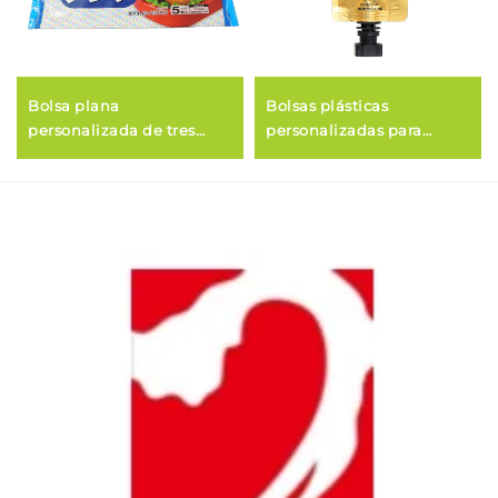
Bolsa plana
Bolsas plásticas
personalizada de tres
personalizadas para
capas de PET/PA/PE para
xabón líquido e
alimentos congelados,
empaquetado cosmético
empaquetado de
líquido con bico
mariscos congelados e
aperitivos fritos