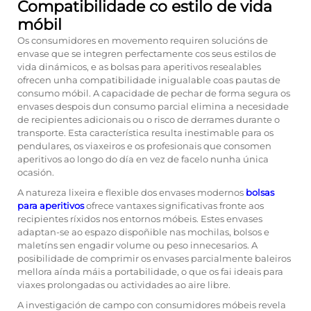
Compatibilidade co estilo de vida
móbil
Os consumidores en movemento requiren solucións de
envase que se integren perfectamente cos seus estilos de
vida dinámicos, e as bolsas para aperitivos resealables
ofrecen unha compatibilidade inigualable coas pautas de
consumo móbil. A capacidade de pechar de forma segura os
envases despois dun consumo parcial elimina a necesidade
de recipientes adicionais ou o risco de derrames durante o
transporte. Esta característica resulta inestimable para os
pendulares, os viaxeiros e os profesionais que consomen
aperitivos ao longo do día en vez de facelo nunha única
ocasión.
A natureza lixeira e flexible dos envases modernos
bolsas
para aperitivos
ofrece vantaxes significativas fronte aos
recipientes ríxidos nos entornos móbeis. Estes envases
adaptan-se ao espazo dispoñible nas mochilas, bolsos e
maletíns sen engadir volume ou peso innecesarios. A
posibilidade de comprimir os envases parcialmente baleiros
mellora aínda máis a portabilidade, o que os fai ideais para
viaxes prolongadas ou actividades ao aire libre.
A investigación de campo con consumidores móbeis revela