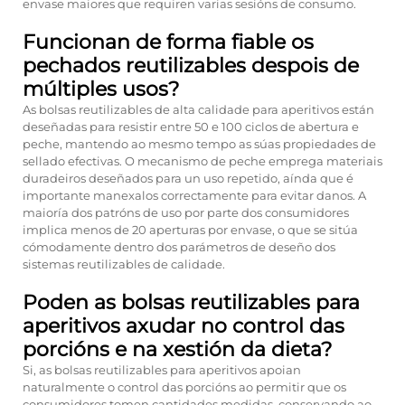
envase maiores que requiren varias sesións de consumo.
Funcionan de forma fiable os
pechados reutilizables despois de
múltiples usos?
As bolsas reutilizables de alta calidade para aperitivos están
deseñadas para resistir entre 50 e 100 ciclos de abertura e
peche, mantendo ao mesmo tempo as súas propiedades de
sellado efectivas. O mecanismo de peche emprega materiais
duradeiros deseñados para un uso repetido, aínda que é
importante manexalos correctamente para evitar danos. A
maioría dos patróns de uso por parte dos consumidores
implica menos de 20 aperturas por envase, o que se sitúa
cómodamente dentro dos parámetros de deseño dos
sistemas reutilizables de calidade.
Poden as bolsas reutilizables para
aperitivos axudar no control das
porcións e na xestión da dieta?
Si, as bolsas reutilizables para aperitivos apoian
naturalmente o control das porcións ao permitir que os
consumidores tomen cantidades medidas, conservando ao