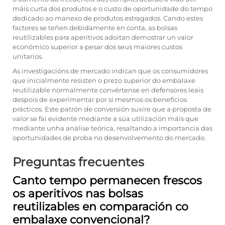
máis curta dos produtos e o custo de oportunidade do tempo
dedicado ao manexo de produtos estragados. Cando estes
factores se teñen debidamente en conta, as bolsas
reutilizables para aperitivos adoitan demostrar un valor
económico superior a pesar dos seus maiores custos
unitarios.
As investigacións de mercado indican que os consumidores
que inicialmente resisten o prezo superior do embalaxe
reutilizable normalmente convértense en defensores leais
despois de experimentar por si mesmos os beneficios
prácticos. Este patrón de conversión suxire que a proposta de
valor se fai evidente mediante a súa utilización máis que
mediante unha análise teórica, resaltando a importancia das
oportunidades de proba no desenvolvemento do mercado.
Preguntas frecuentes
Canto tempo permanecen frescos
os aperitivos nas bolsas
reutilizables en comparación co
embalaxe convencional?