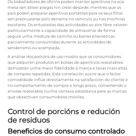
Os traballadores de oficina poden manter aperitivos na súa
mesa sen atraer pragas nin crear desorde, mentres que os
pais poden preparar aperitivos portátiles para os seus fillos
sen preocuparse polo derrame no vehículo ou nas mochilas
escolares. Os entusiastas das actividades ao aire libre valoran
particularmente a capacidade de almacenar de forma
segura unha mestura de camiño ou barras enerxéticas
parcialmente consumidas durante as actividades de
senderismo ou acampada.
A análise dos patróns de uso mostra que os consumidores
que adquiren produtos en bolsas de aperitivos resealables
demostran unha maior fidelidade á marca e taxas máis altas
de compras repetidas. Esta correlación suxire que o factor
comodidade inflúe directamente na satisfacción do cliente e
no comportamento de compra a longo prazo, convertendo o
envase resealable nunha vantaxe estratéxica para as marcas
que obxectivan consumidores móviles.
Control de porcións e redución
de residuos
Beneficios do consumo controlado