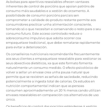
As bolsas para aperitivos resealables ofrecen vantaxes
inherentes de control de porcións que apoian patróns de
consumo máis saudables e a xestión do orzamento. A
posibilidade de consumir porcións parciais sen
comprometer a calidade do produto restante permite aos
consumidores practicar unha alimentación consciente,
tomando só o que necesitan e conservando o resto para o seu
consumo futuro. Este acceso controlado reduce o
sobreconsumo impulsivo que adoita ocorrer coa
empaquetaxe tradicional, que debe rematarse rapidamente
para evitar a deterioración.
Os conselleiros nutricionais recoméndanlle frecuentemente
aos seus clientes a empaquetaxe resealable para xestionar os
seus obxectivos dietéticos, xa que este formato fomenta
naturalmente un consumo medido. O efecto psicolóxico de
volver a sellar un envase crea unha pausa natural que
permite que se rexistren as señais de saciedade, reducindo
potencialmente a ingesta total de calorías. Os estudos en
nutrición comportamental indican que as persoas
consumen aproximadamente un 20 % menos cando utilizan
envases resealables en comparación cos alternativos de uso
único.
Os beneficios do control das porcións esténdense á xestión