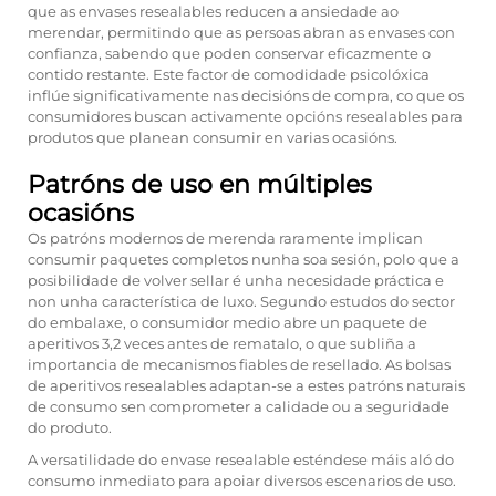
que as envases resealables reducen a ansiedade ao
merendar, permitindo que as persoas abran as envases con
confianza, sabendo que poden conservar eficazmente o
contido restante. Este factor de comodidade psicolóxica
inflúe significativamente nas decisións de compra, co que os
consumidores buscan activamente opcións resealables para
produtos que planean consumir en varias ocasións.
Patróns de uso en múltiples
ocasións
Os patróns modernos de merenda raramente implican
consumir paquetes completos nunha soa sesión, polo que a
posibilidade de volver sellar é unha necesidade práctica e
non unha característica de luxo. Segundo estudos do sector
do embalaxe, o consumidor medio abre un paquete de
aperitivos 3,2 veces antes de rematalo, o que subliña a
importancia de mecanismos fiables de resellado. As bolsas
de aperitivos resealables adaptan-se a estes patróns naturais
de consumo sen comprometer a calidade ou a seguridade
do produto.
A versatilidade do envase resealable esténdese máis aló do
consumo inmediato para apoiar diversos escenarios de uso.