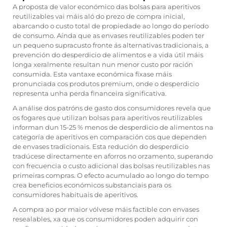
A proposta de valor económico das bolsas para aperitivos
reutilizables vai máis aló do prezo de compra inicial,
abarcando o custo total de propiedade ao longo do período
de consumo. Aínda que as envases reutilizables poden ter
un pequeno supracusto fronte ás alternativas tradicionais, a
prevención do desperdicio de alimentos e a vida útil máis
longa xeralmente resultan nun menor custo por ración
consumida. Esta vantaxe económica fíxase máis
pronunciada cos produtos premium, onde o desperdicio
representa unha perda financeira significativa.
A análise dos patróns de gasto dos consumidores revela que
os fogares que utilizan bolsas para aperitivos reutilizables
informan dun 15-25 % menos de desperdicio de alimentos na
categoría de aperitivos en comparación cos que dependen
de envases tradicionais. Esta redución do desperdicio
tradúcese directamente en aforros no orzamento, superando
con frecuencia o custo adicional das bolsas reutilizables nas
primeiras compras. O efecto acumulado ao longo do tempo
crea beneficios económicos substanciais para os
consumidores habituais de aperitivos.
A compra ao por maior vólvese máis factible con envases
resealables, xa que os consumidores poden adquirir con