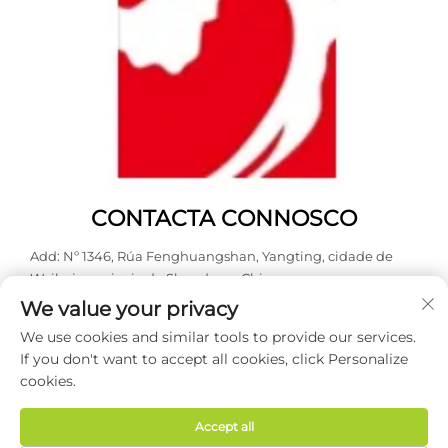
CONTACTA CONNOSCO
Add: Nº 1346, Rúa Fenghuangshan, Yangting, cidade de
Weihai, provincia de Shandong, China.
We value your privacy
Tel:
0631 5900466
We use cookies and similar tools to provide our services.
Correo electrónico:
[email protected]
If you don't want to accept all cookies, click Personalize
cookies.
Dereitos de autor © 2026 Weihai Haodong Packing Co., Ltd.
Todos os dereitos reservados -
Política de privacidade
Accept all