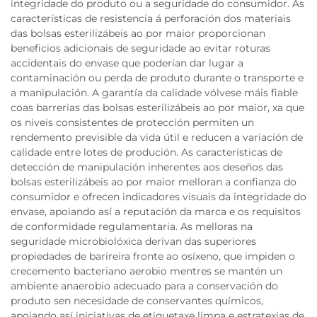
integridade do produto ou a seguridade do consumidor. As
características de resistencia á perforación dos materiais
das bolsas esterilizábeis ao por maior proporcionan
beneficios adicionais de seguridade ao evitar roturas
accidentais do envase que poderían dar lugar a
contaminación ou perda de produto durante o transporte e
a manipulación. A garantía da calidade vólvese máis fiable
coas barrerias das bolsas esterilizábeis ao por maior, xa que
os niveis consistentes de protección permiten un
rendemento previsible da vida útil e reducen a variación de
calidade entre lotes de produción. As características de
detección de manipulación inherentes aos deseños das
bolsas esterilizábeis ao por maior melloran a confianza do
consumidor e ofrecen indicadores visuais da integridade do
envase, apoiando así a reputación da marca e os requisitos
de conformidade regulamentaria. As melloras na
seguridade microbiolóxica derivan das superiores
propiedades de barireira fronte ao osíxeno, que impiden o
crecemento bacteriano aerobio mentres se mantén un
ambiente anaerobio adecuado para a conservación do
produto sen necesidade de conservantes químicos,
apoiando así iniciativas de etiquetaxe limpa e estratexias de