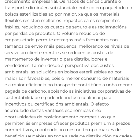
crecemento empresarial. Os riscos de danos durante o
transporte diminúen substancialmente co empaquetado en
bolsos esterilizables ao por maior, xa que os materiais
flexibles resisten mellor os impactos ca os recipientes
fráxiles, reducindo os custos de seguro e as reclamacións
por perdas de produtos. O volume reducido do
empaquetado permite entregas máis frecuentes con
tamaños de envío máis pequenos, mellorando os niveis de
servizo ao cliente mentres se reducen os custos de
mantemento de inventario para distribuidores e
vendedores. Tamén desde a perspectiva dos custos
ambientais, as solucións en bolsos esterilizables ao por
maior son favorables, pois o menor consumo de materiais
e a maior eficiencia no transporte contribúen a unha menor
pegada de carbono, apoiando as iniciativas corporativas de
sustentabilidade e podendo incluso cualificar para
incentivos ou certificacións ambientais. O efecto
acumulado destas vantaxes económicas crea
oportunidades de posicionamento competitivo que
permiten ás empresas ofrecer produtos premium a prezos
competitivos, mantendo ao mesmo tempo marxes de
beneficio saudables en toda a rede de distribución da cadea