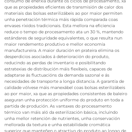
consumo de enerxía durante os ciclos de procesamento, xa
que as propiedades eficientes de transmisión de calor dos
materiais das bolsas esterilizábeis ao por maior permiten
unha penetración térmica máis rápida comparada coas
envases ríxidos tradicionais. Esta mellora na eficiencia
reduce o tempo de procesamento ata un 30 %, mantendo
estándares de seguridade equivalentes, o que resulta nun
maior rendemento produtivo e mellor economía
manufactureira. A maior duración en prateira elimina os
desperdicios asociados á deterioración do produto,
reducindo as perdas de inventario e posibilitando
estratexias de distribución máis flexíbeis, capaces de
adaptarse ás fluctuacións da demanda sazonal e ás
necesidades de transporte a longa distancia. A garantía de
calidade vólvese máis manexábel coas bolsas esterilizábeis
ao por maior, xa que as propiedades consistentes de baleiro
aseguran unha protección uniforme do produto en toda a
partida de produción. As vantaxes do procesamento
térmico van máis aló da esterilización básica, incluíndo
unha mellor retención de nutrientes, unha conservación
mellorada da textura e unha estabilidade cromática
superior que manteñen o atractivo do produto ao longo de