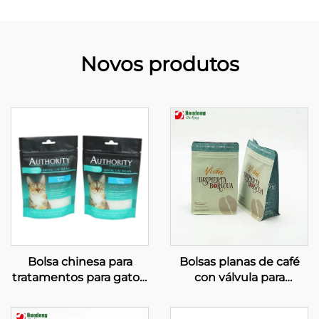
Novos produtos
Bolsa chinesa para
Bolsas planas de café
tratamentos para gatos,
con válvula para
con cremalleira
embalaxe de grans de
resealable
café