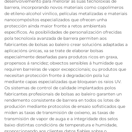
desenvolvemento para mellorar as súas tecnoloxías de
barrera, incorporando novos materiais como copolímeros
de etileno-alcohol vinílico, películas metalizadas e materiais
nanocompósitos especializados que ofrecen unha
protección aínda maior fronte a retos ambientais
específicos. As posibilidades de personalización ofrecidas
pola tecnoloxía avanzada de barrera permiten aos
fabricantes de bolsas ao baleiro crear solucións adaptadas a
aplicacións únicas, xa se trate de elaborar bolsas
especialmente deseñadas para produtos ricos en graxa,
propensos á rancidez; obxectos sensibles á humidade que
requiren barreiras de vapor excepccionais; ou produtos que
necesitan protección fronte á degradación pola luz
mediante capas especializadas que bloquean os raios UV.
Os sistemas de control de calidade implantados polos
fabricantes profesionais de bolsas ao baleiro garanten un
rendemento consistente de barrera en todos os lotes de
produción mediante protocolos de ensaio sofisticados que
miden as taxas de transmisión de oxíxeno, as taxas de
transmisión de vapor de auga e a integridade dos selos
baixo distintas condicións de temperatura e humidade,
proporcionando aos clientes datos fiables sobre o