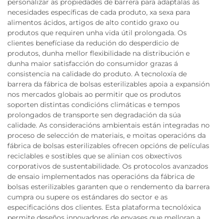
personalizar as propiedades de barrera para adaptalas ás
necesidades específicas de cada produto, xa sexa para
alimentos ácidos, artigos de alto contido graxo ou
produtos que requiren unha vida útil prolongada. Os
clientes benefíciase da redución do desperdicio de
produtos, dunha mellor flexibilidade na distribución e
dunha maior satisfacción do consumidor grazas á
consistencia na calidade do produto. A tecnoloxía de
barrera da fábrica de bolsas esterilizables apoia a expansión
nos mercados globais ao permitir que os produtos
soporten distintas condicións climáticas e tempos
prolongados de transporte sen degradación da súa
calidade. As consideracións ambientais están integradas no
proceso de selección de materiais, e moitas operacións da
fábrica de bolsas esterilizables ofrecen opcións de películas
reciclables e sostibles que se alinian cos obxectivos
corporativos de sustentabilidade. Os protocolos avanzados
de ensaio implementados nas operacións da fábrica de
bolsas esterilizables garanten que o rendemento da barrera
cumpra ou supere os estándares do sector e as
especificacións dos clientes. Esta plataforma tecnolóxica
permite deseños innovadores de envases que melloran a