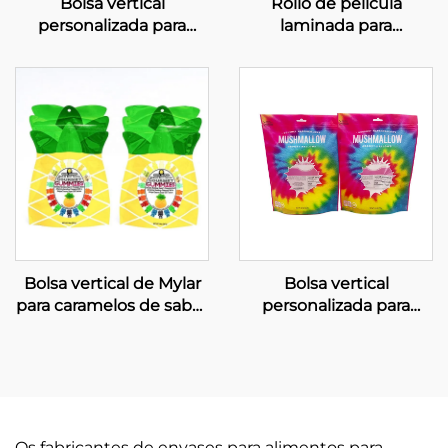
Bolsa vertical
Rollo de película
personalizada para
laminada para
galletas, embalaxe de
embalaxe de alimentos,
aluminio para alimentos
bolsas impresas para
patatas fritas simples
Bolsa vertical de Mylar
Bolsa vertical
para caramelos de sabor
personalizada para
a ananá, con cremalleira
caramelos con xanela e
impresión en gravado
Os fabricantes de envases para alimentos para