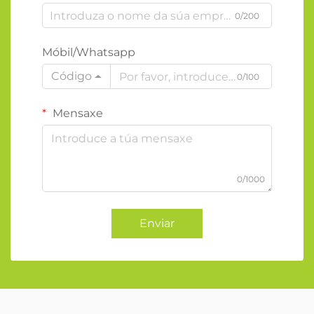
0/200
Móbil/Whatsapp
Código
0/100
Mensaxe
0/1000
Enviar