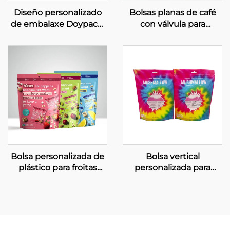
Diseño personalizado
Bolsas planas de café
de embalaxe Doypack,
con válvula para
bolsa Mylar autoestable
embalaxe de grans de
para frutos secos
café
Bolsa personalizada de
Bolsa vertical
plástico para froitas
personalizada para
secas, bolsa para
caramelos con xanela e
aperitivos reciclable e
impresión en gravado
apta para alimentos