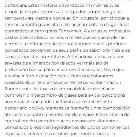
da textura. Estes materiais avanzados mantén as súas
propiedades protectoras ao longo dun amplo rango de
temperaturas, desde a conxelación industrial por choque a
menos corenta graos ata o almacenamento en frigoríficos
domésticos a cero graos Fahrenheit. A estrutura molecular
destas baleiras bloca as vías microscópicas que poderían
permitir a infiltración de aire, garantindo que os produtos
conxelados conserven os seus perfís de sabor orixinais e os
seus compostos aromáticos. A tecnoloxía de baleira dos
envases de alimentos conxelados vai máis aló da
protección básica para incluír resistencia á luz UV, o que
previne a foto-oxidación de nutrientes e colorantes
sensibles durante o almacenamento baixo iluminación
fluorescente. As taxas de permeabilidade deseñadas
controlan o intercambio de gases para evitar condicións
anaeróbicas que poderían favorecer o crecemento
bacteriano nocivo, mentres se manteña unha composición
atmosférica óptima no interior do envase. Este sistema de
control preciso permite que os envases de alimentos
conxelados preserven ingredientes delicados como herbas,
especias e colorantes naturais que, doutro modo, se