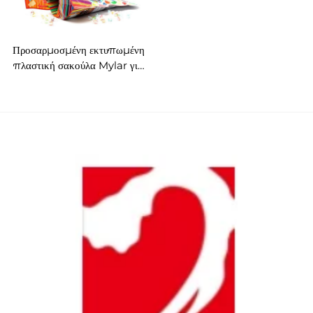
Προσαρμοσμένη εκτυπωμένη
πλαστική σακούλα Mylar για
γλυκά με ζιπ, μαλακή στην
αφή, ειδικού σχήματος