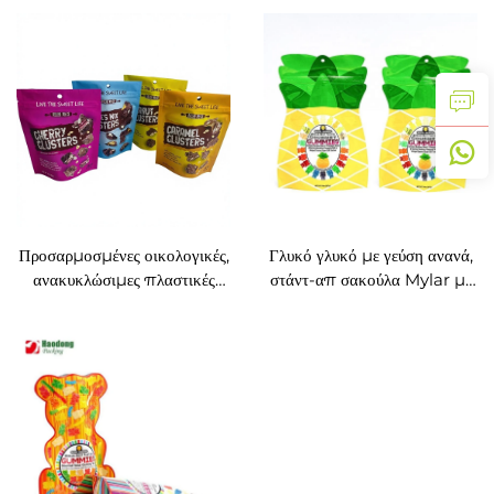
συσκευασία
γραβούρα
Προσαρμοσμένες οικολογικές,
Γλυκό γλυκό με γεύση ανανά,
ανακυκλώσιμες πλαστικές
στάντ-απ σακούλα Mylar με
σακούλες συσκευασίας
ζιπ
τροφίμων για σνακ και γλυκά