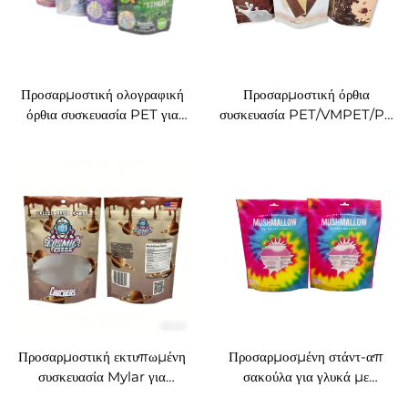
Προσαρμοστική ολογραφική
Προσαρμοστική όρθια
όρθια συσκευασία PET για
συσκευασία PET/VMPET/PE
γκάμι
για σοκολάτες και γλυκίσματα
Προσαρμοστική εκτυπωμένη
Προσαρμοσμένη στάντ-απ
συσκευασία Mylar για
σακούλα για γλυκά με
σοκολάτες (Doypack), όρθια
παράθυρο, εκτύπωση με