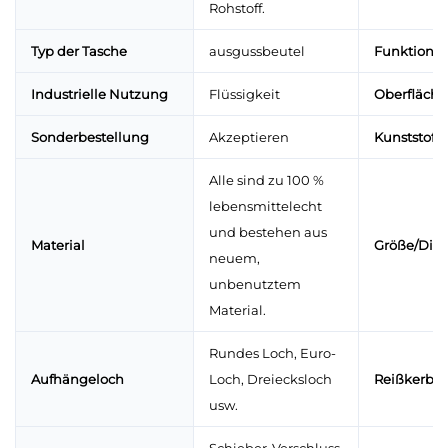
Rohstoff.
Typ der Tasche
ausgussbeutel
Funktion
Industrielle Nutzung
Flüssigkeit
Oberfläch
Sonderbestellung
Akzeptieren
Kunststoffa
Alle sind zu 100 %
lebensmittelecht
und bestehen aus
Material
Größe/Dic
neuem,
unbenutztem
Material.
Rundes Loch, Euro-
Aufhängeloch
Loch, Dreiecksloch
Reißkerbe
usw.