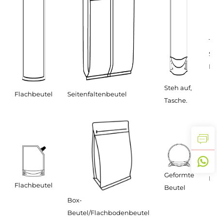
T-
Si
Be
Steh auf,
Flachbeutel
Seitenfaltenbeutel
Tasche.
Geformte
Ro
Flachbeutel
Beutel
Box-
Beutel/Flachbodenbeutel