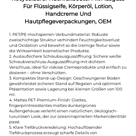
Für Flüssigseife, Körperöl, Lotion,
Handcreme Und
Hautpflegeverpackungen, OEM
1. PET/PE-Hochsperren-Verbundmaterial: Robuste
zweischichtige Struktur verhindert Feuchtigkeitsverlust
und Oxidation und bewahrt so die cremige Textur sowie
die Wirksamkeit kosmetischer Produkte.
2. Auslaufsichere Schraubausgussöffnung: Sichere weiße
Schraubverschluss-Ausgussöffnung mit dichtem
Verschluss, ideal für viskose Cremeprodukte und einfach zu
dosieren – ohne Verschütten.
3. Kompaktes Stand-up-Design: Geschwungener Boden
gewährleistet sicheren Stand auf Regalen und optimiert
Präsentation sowie Lagerung bei kleinen Größen von 100
ml.
4. Mattes PET-Premium-Finish: Glattes,
fingerprintresistentes mattes dunkelgrünes
Außengehäuse verleiht einen natürlichen, ökologisch-
luxuriösen Look, der zur ozeaninspirierten Markenidentität
passt.
5. Klare Tiefdruckveredelung: Hochauflösender
Tiefdruckprozess erzeugt scharfe Details von