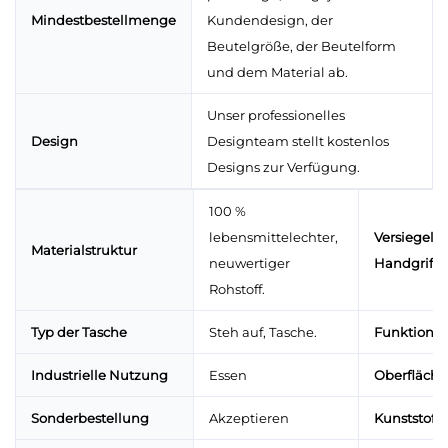
Mindestbestellmenge
Kundendesign, der
Beutelgröße, der Beutelform
und dem Material ab.
Unser professionelles
Design
Designteam stellt kostenlos
Designs zur Verfügung.
100 %
lebensmittelechter,
Versiegelu
Materialstruktur
neuwertiger
Handgriffe
Rohstoff.
Typ der Tasche
Steh auf, Tasche.
Funktion
Industrielle Nutzung
Essen
Oberfläch
Sonderbestellung
Akzeptieren
Kunststoffa