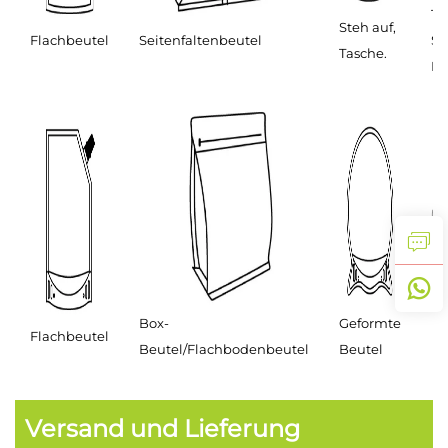
T-
Steh auf,
Flachbeutel
Seitenfaltenbeutel
Si
Tasche.
Be
Ro
Box-
Geformte
Flachbeutel
Beutel/Flachbodenbeutel
Beutel
Versand und Lieferung