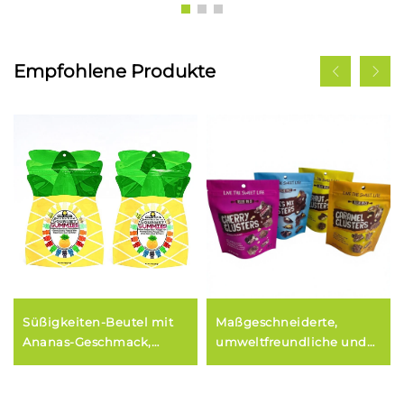
Empfohlene Produkte
Süßigkeiten-Beutel mit
Maßgeschneiderte,
Ananas-Geschmack,
umweltfreundliche und
aufstellbarer MyLar-
recycelbare Kunststoff-
Beutel mit Reißverschluss
Lebensmittelverpackungsbeu
für Snacks und