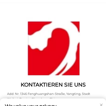
KONTAKTIEREN SIE UNS
Add: Nr. 1346 Fenghuangshan-Straße, Yangting, Stadt
Weihai, Provinz Shandong, China.
Tel.:
0631 5900466