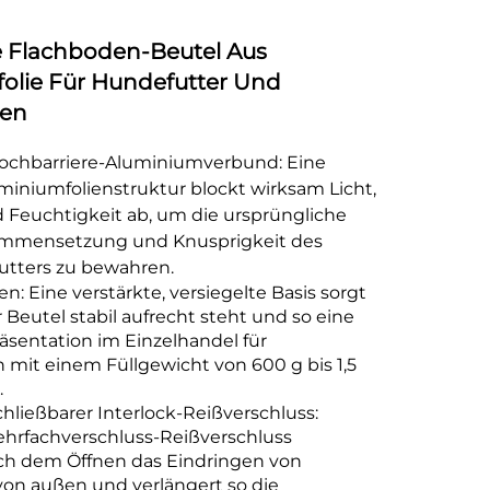
le Flachboden-Beutel Aus
olie Für Hundefutter Und
ien
Hochbarriere-Aluminiumverbund: Eine
uminiumfolienstruktur blockt wirksam Licht,
d Feuchtigkeit ab, um die ursprüngliche
ammensetzung und Knusprigkeit des
utters zu bewahren.
en: Eine verstärkte, versiegelte Basis sorgt
r Beutel stabil aufrecht steht und so eine
äsentation im Einzelhandel für
mit einem Füllgewicht von 600 g bis 1,5
.
hließbarer Interlock-Reißverschluss:
ehrfachverschluss-Reißverschluss
ch dem Öffnen das Eindringen von
von außen und verlängert so die