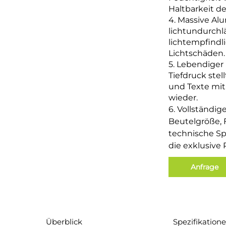
Haltbarkeit d
4. Massive Al
lichtundurchl
lichtempfindli
Lichtschäden.
5. Lebendiger
Tiefdruck ste
und Texte mit
wieder.
6. Vollständig
Beutelgröße, 
technische Sp
die exklusive 
Anfrage
Überblick
Spezifikation