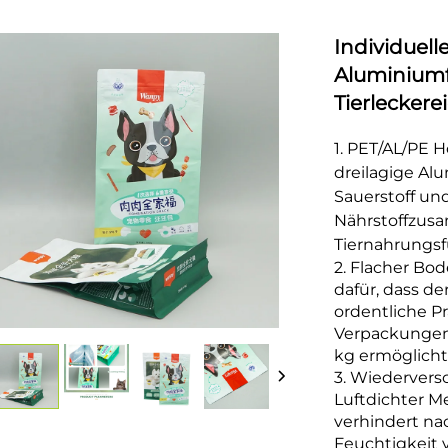
Individuel
Aluminiumf
Tierleckere
1. PET/AL/PE 
dreilagige Al
Sauerstoff un
Nährstoffzus
Tiernahrungsf
2. Flacher Bod
dafür, dass de
ordentliche Pr
Verpackungen 
kg ermöglicht
3. Wiederversc
Luftdichter M
verhindert na
Feuchtigkeit 