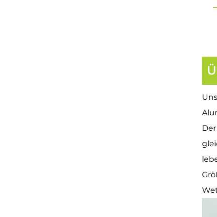
Ü
Uns
Alu
Der
gle
leb
Grö
Wet