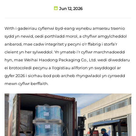
Jun 12, 2026
Wrth i gadeiriau cyflenwi byd-eang wynebu amserau traenio
sydd yn newid, oedi porthladd morol, a chyflwr amgylcheddol
anbarod, mae cadw integritet y pecyni o'r ffabrig i storfa'r
cleient yn her sylweddol. Yn ymateb i'r cyflwr marchnadoedd
hyn, mae Weihai Haodong Packaging Co., Ltd. wedi diweddaru
ei brotocoledi pecynu a llogistiau allforion yn swyddogol ar
gyfer 2026 i sicrhau bod pob archeb rhyngwladol yn cyrraedd
mewn cyflwr berffaith.