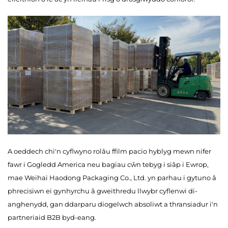
A oeddech chi'n cyflwyno rolâu ffilm pacio hyblyg mewn nifer
fawr i Gogledd America neu bagiau cŵn tebyg i siâp i Ewrop,
mae Weihai Haodong Packaging Co., Ltd. yn parhau i gytuno â
phrecisiwn ei gynhyrchu â gweithredu llwybr cyflenwi di-
anghenydd, gan ddarparu diogelwch absoliwt a thransiadur i'n
partneriaid B2B byd-eang.