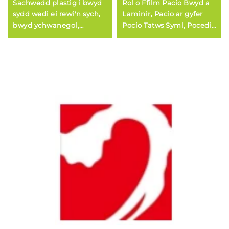
Sachwedd plastig i bwyd
Rol o Ffilm Pacio Bwyd a
sydd wedi ei rewi'n sych,
Laminir, Pacio ar gyfer
bwyd ychwanegol,
Pocio Tatws Syml, Pocedi
sachwedd i bacio bwyd
Argraffedig