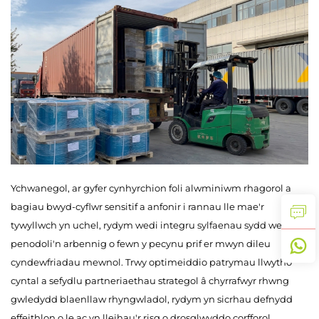
Ychwanegol, ar gyfer cynhyrchion foli alwminiwm rhagorol a
bagiau bwyd-cyflwr sensitif a anfonir i rannau lle mae'r
tywyllwch yn uchel, rydym wedi integru sylfaenau sydd wedi'u
penodoli'n arbennig o fewn y pecynu prif er mwyn dileu
cyndewfriadau mewnol. Trwy optimeiddio patrymau llwytho
cyntal a sefydlu partneriaethau strategol â chyrrafwyr rhwng
gwledydd blaenllaw rhyngwladol, rydym yn sicrhau defnydd
effeithlon o le ac yn lleihau'r risg o drosglwyddo corfforol.