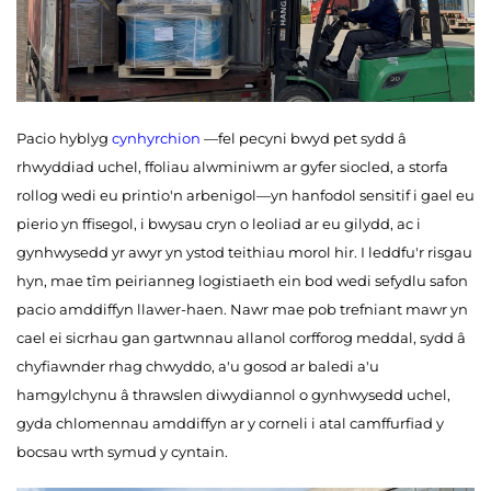
Pacio hyblyg
cynhyrchion
—fel pecyni bwyd pet sydd â
rhwyddiad uchel, ffoliau alwminiwm ar gyfer siocled, a storfa
rollog wedi eu printio'n arbenigol—yn hanfodol sensitif i gael eu
pierio yn ffisegol, i bwysau cryn o leoliad ar eu gilydd, ac i
gynhwysedd yr awyr yn ystod teithiau morol hir. I leddfu'r risgau
hyn, mae tîm peirianneg logistiaeth ein bod wedi sefydlu safon
pacio amddiffyn llawer-haen. Nawr mae pob trefniant mawr yn
cael ei sicrhau gan gartwnnau allanol corfforog meddal, sydd â
chyfiawnder rhag chwyddo, a'u gosod ar baledi a'u
hamgylchynu â thrawslen diwydiannol o gynhwysedd uchel,
gyda chlomennau amddiffyn ar y corneli i atal camffurfiad y
bocsau wrth symud y cyntain.