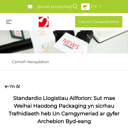
CY
[email protected]
Cais am Darganfyddiad
Cartref>
Newyddion
Yn ôl
Standardio Llogistiau Allforion: Sut mae
Weihai Haodong Packaging yn sicrhau
Trafnidiaeth heb Un Camgymeriad ar gyfer
Archebion Byd-eang