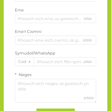
Enw
0/100
Enw'r Cwmni
0/200
Symudol/WhatsApp
Cod
0/100
Neges
0/1000