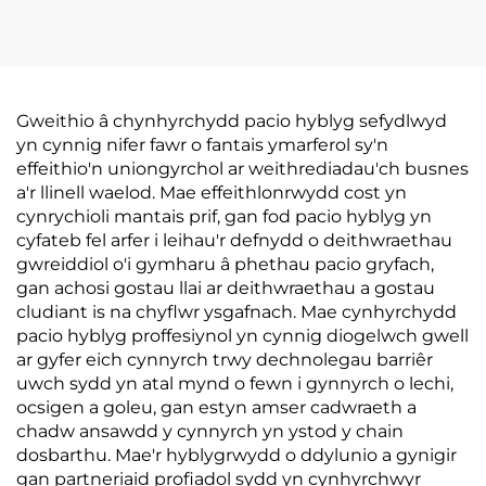
Alwminiwm
Chlosiawd
Gweithio â chynhyrchydd pacio hyblyg sefydlwyd
yn cynnig nifer fawr o fantais ymarferol sy'n
effeithio'n uniongyrchol ar weithrediadau'ch busnes
a'r llinell waelod. Mae effeithlonrwydd cost yn
cynrychioli mantais prif, gan fod pacio hyblyg yn
cyfateb fel arfer i leihau'r defnydd o deithwraethau
gwreiddiol o'i gymharu â phethau pacio gryfach,
gan achosi gostau llai ar deithwraethau a gostau
cludiant is na chyflwr ysgafnach. Mae cynhyrchydd
pacio hyblyg proffesiynol yn cynnig diogelwch gwell
ar gyfer eich cynnyrch trwy dechnolegau barriêr
uwch sydd yn atal mynd o fewn i gynnyrch o lechi,
ocsigen a goleu, gan estyn amser cadwraeth a
chadw ansawdd y cynnyrch yn ystod y chain
dosbarthu. Mae'r hyblygrwydd o ddylunio a gynigir
gan partneriaid profiadol sydd yn cynhyrchwyr