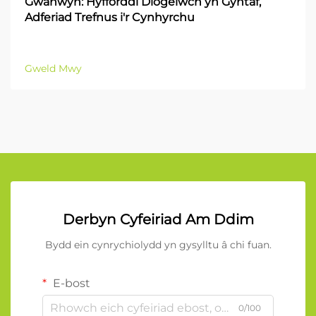
Gwanwyn: Hyfforddi Diogelwch yn Gyntaf,
Adferiad Trefnus i'r Cynhyrchu
Gweld Mwy
Derbyn Cyfeiriad Am Ddim
Bydd ein cynrychiolydd yn gysylltu â chi fuan.
E-bost
0/100