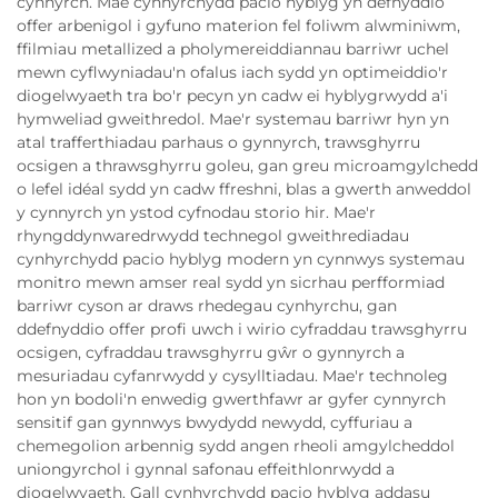
cynnyrch. Mae cynhyrchydd pacio hyblyg yn defnyddio
offer arbenigol i gyfuno materion fel foliwm alwminiwm,
ffilmiau metallized a pholymereiddiannau barriwr uchel
mewn cyflwyniadau'n ofalus iach sydd yn optimeiddio'r
diogelwyaeth tra bo'r pecyn yn cadw ei hyblygrwydd a'i
hymweliad gweithredol. Mae'r systemau barriwr hyn yn
atal trafferthiadau parhaus o gynnyrch, trawsghyrru
ocsigen a thrawsghyrru goleu, gan greu microamgylchedd
o lefel idéal sydd yn cadw ffreshni, blas a gwerth anweddol
y cynnyrch yn ystod cyfnodau storio hir. Mae'r
rhyngddynwaredrwydd technegol gweithrediadau
cynhyrchydd pacio hyblyg modern yn cynnwys systemau
monitro mewn amser real sydd yn sicrhau perfformiad
barriwr cyson ar draws rhedegau cynhyrchu, gan
ddefnyddio offer profi uwch i wirio cyfraddau trawsghyrru
ocsigen, cyfraddau trawsghyrru gŵr o gynnyrch a
mesuriadau cyfanrwydd y cysylltiadau. Mae'r technoleg
hon yn bodoli'n enwedig gwerthfawr ar gyfer cynnyrch
sensitif gan gynnwys bwydydd newydd, cyffuriau a
chemegolion arbennig sydd angen rheoli amgylcheddol
uniongyrchol i gynnal safonau effeithlonrwydd a
diogelwyaeth. Gall cynhyrchydd pacio hyblyg addasu