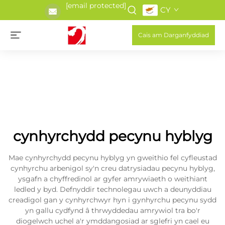
[email protected]
CY
Cais am Darganfyddiad
cynhyrchydd pecynu hyblyg
Mae cynhyrchydd pecynu hyblyg yn gweithio fel cyfleustad
cynhyrchu arbenigol sy'n creu datrysiadau pecynu hyblyg,
ysgafn a chyffredinol ar gyfer amrywiaeth o weithiant
ledled y byd. Defnyddir technolegau uwch a deunyddiau
creadigol gan y cynhyrchwyr hyn i gynhyrchu pecynu sydd
yn gallu cydfynd â thrwyddedau amrywiol tra bo'r
diogelwch uchel a'r ymddangosiad ar sglefri yn cael eu