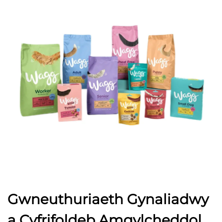
Gwneuthuriaeth Gynaliadwy
a Cyfrifoldeb Amgylcheddol