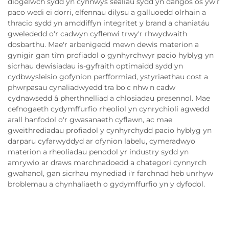
diogelwch sydd yn cynnwys sealiau sydd yn dangos os yw'r
paco wedi ei dorri, elfennau dilysu a galluoedd olrhain a
thracio sydd yn amddiffyn integritet y brand a chaniatáu
gwelededd o'r cadwyn cyflenwi trwy'r rhwydwaith
dosbarthu. Mae'r arbenigedd mewn dewis materion a
gynigir gan tîm profiadol o gynhyrchwyr pacio hyblyg yn
sicrhau dewisiadau is-gyfraith optimaidd sydd yn
cydbwysleisio gofynion perfformiad, ystyriaethau cost a
phwrpasau cynaliadwyedd tra bo'c nhw'n cadw
cydnawsedd â pherthnelliad a chlosiadau presennol. Mae
cefnogaeth cydymffurfio rheoliol yn cynrychioli agwedd
arall hanfodol o'r gwasanaeth cyflawn, ac mae
gweithrediadau profiadol y cynhyrchydd pacio hyblyg yn
darparu cyfarwyddyd ar ofynion labelu, cymeradwyo
materion a rheoliadau penodol yr industry sydd yn
amrywio ar draws marchnadoedd a chategori cynnyrch
gwahanol, gan sicrhau mynediad i'r farchnad heb unrhyw
broblemau a chynhaliaeth o gydymffurfio yn y dyfodol.