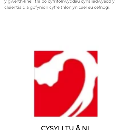
y gwerth-linell tra bo cyfrifolrwyddau cynaliadwyedd y
cleientiaid a gofynion cyfreithlon yn cael eu cefnogi.
CYSYLLTU Â NI