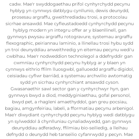
cadw. Mae'r swyddogaethau prifol cynhyrchydd pecynu
hyblyg yn cynnwys datblygu cynllunio, dewis deunydd,
prosesau argraffu, gweithrediadau trosi, a protocolau
sicrhae ansawdd. Mae cyfleustadoedd cynhyrchydd pecynu
hyblyg modern yn integru offer ar y blaenllinell, gan
gynnwys pwysau argraffu rotogravure, systemau argraffu
flexographic, peiriannau laminio, a llinellau trosi hybu sydd
yn troi deunyddiau anweithredig yn eitemau pecynu wedi'u
cwblhau. Mae'r nodweddion technolegol a ddefnyddir gan
cwmnïau cynhyrchydd pecynu hyblyg ar y blaen yn
cynnwys eithrio ffilm lluosgwbl, galluoedd argraffu digidol,
ceisiadau cyflwr barriâd, a systemau archwilio awtomatig
sydd yn sicrhau cynhyrchiant ansawdd cyson.
Gwasanaethir sawl sector gan y cynhyrchwyr hyn, gan
gynnwys bwyd a diod, meddyginiaethau, gofal personol,
bwyd pet, a rhagleni amaethyddol, gan greu pocsiau,
bagiau, amgynfeiriau, labeli, a fformatiau pecynu arbenigol.
Mae'r diwydiant cynhyrchydd pecynu hyblyg wedi datblygu
yn sylweddol â chynlluniau cynaliadwyedd, gan gynnwys
deunyddiau adferadwy, ffilmiau bio-seiliedig, a lleihau
defnydd o deunydd heb tanseilio cyfanrwydd y pecyn. Mae