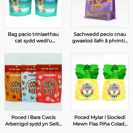
Bag pacio triniaethau
Sachwedd pecio cnau
cat sydd wedi'u
gwaelod llafn â phrintio
cynhyrchu yn Tsieina ar
arbenigol, sachwedd i
gyfer bwyd cat â
becio cnau cawsî
chlosiwl a ellir ei ailgau
Poced i Bara Cwcis
Poced Mylar i Siocledi
Arbenigol sydd yn Seilio
Mewn Flas Piña Colada
i Fyny, Pocedi Bwyd o
sydd yn Seilio i Fyny, â