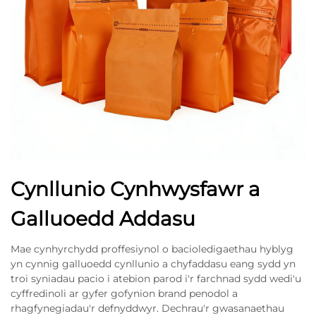
Cynllunio Cynhwysfawr a
Galluoedd Addasu
Mae cynhyrchydd proffesiynol o bacioledigaethau hyblyg
yn cynnig galluoedd cynllunio a chyfaddasu eang sydd yn
troi syniadau pacio i atebion parod i'r farchnad sydd wedi'u
cyffredinoli ar gyfer gofynion brand penodol a
rhagfynegiadau'r defnyddwyr. Dechrau'r gwasanaethau