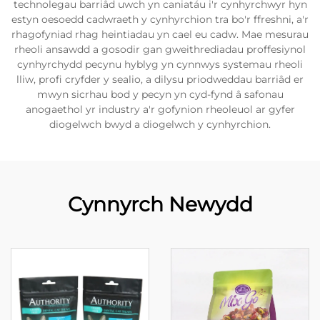
technolegau barriâd uwch yn caniatáu i'r cynhyrchwyr hyn
estyn oesoedd cadwraeth y cynhyrchion tra bo'r ffreshni, a'r
rhagofyniad rhag heintiadau yn cael eu cadw. Mae mesurau
rheoli ansawdd a gosodir gan gweithrediadau proffesiynol
cynhyrchydd pecynu hyblyg yn cynnwys systemau rheoli
lliw, profi cryfder y sealio, a dilysu priodweddau barriâd er
mwyn sicrhau bod y pecyn yn cyd-fynd â safonau
anogaethol yr industry a'r gofynion rheoleuol ar gyfer
diogelwch bwyd a diogelwch y cynhyrchion.
Cynnyrch Newydd