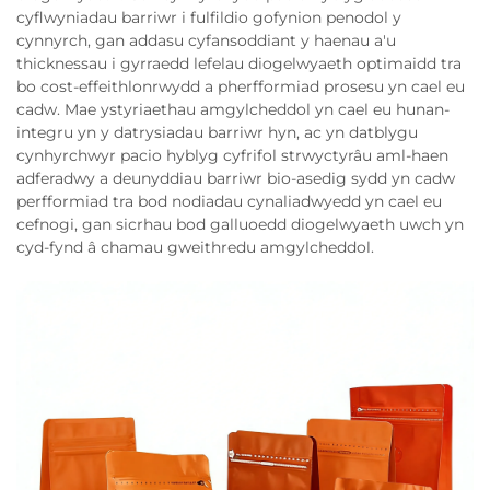
cyflwyniadau barriwr i fulfildio gofynion penodol y
cynnyrch, gan addasu cyfansoddiant y haenau a'u
thicknessau i gyrraedd lefelau diogelwyaeth optimaidd tra
bo cost-effeithlonrwydd a pherfformiad prosesu yn cael eu
cadw. Mae ystyriaethau amgylcheddol yn cael eu hunan-
integru yn y datrysiadau barriwr hyn, ac yn datblygu
cynhyrchwyr pacio hyblyg cyfrifol strwyctyrâu aml-haen
adferadwy a deunyddiau barriwr bio-asedig sydd yn cadw
perfformiad tra bod nodiadau cynaliadwyedd yn cael eu
cefnogi, gan sicrhau bod galluoedd diogelwyaeth uwch yn
cyd-fynd â chamau gweithredu amgylcheddol.