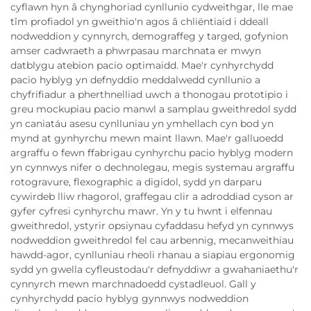
cyflawn hyn â chynghoriad cynllunio cydweithgar, lle mae
tîm profiadol yn gweithio'n agos â chliëntiaid i ddeall
nodweddion y cynnyrch, demograffeg y targed, gofynion
amser cadwraeth a phwrpasau marchnata er mwyn
datblygu atebion pacio optimaidd. Mae'r cynhyrchydd
pacio hyblyg yn defnyddio meddalwedd cynllunio a
chyfrifiadur a pherthnelliad uwch a thonogau prototipio i
greu mockupiau pacio manwl a samplau gweithredol sydd
yn caniatáu asesu cynlluniau yn ymhellach cyn bod yn
mynd at gynhyrchu mewn maint llawn. Mae'r galluoedd
argraffu o fewn ffabrigau cynhyrchu pacio hyblyg modern
yn cynnwys nifer o dechnolegau, megis systemau argraffu
rotogravure, flexographic a digidol, sydd yn darparu
cywirdeb lliw rhagorol, graffegau clir a adroddiad cyson ar
gyfer cyfresi cynhyrchu mawr. Yn y tu hwnt i elfennau
gweithredol, ystyrir opsiynau cyfaddasu hefyd yn cynnwys
nodweddion gweithredol fel cau arbennig, mecanweithiau
hawdd-agor, cynlluniau rheoli rhanau a siapiau ergonomig
sydd yn gwella cyfleustodau'r defnyddiwr a gwahaniaethu'r
cynnyrch mewn marchnadoedd cystadleuol. Gall y
cynhyrchydd pacio hyblyg gynnwys nodweddion