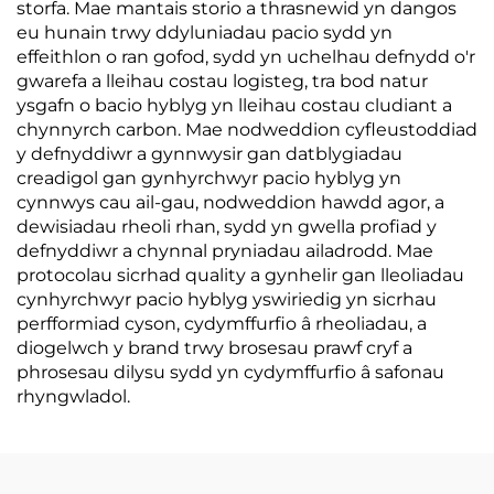
storfa. Mae mantais storio a thrasnewid yn dangos
eu hunain trwy ddyluniadau pacio sydd yn
effeithlon o ran gofod, sydd yn uchelhau defnydd o'r
gwarefa a lleihau costau logisteg, tra bod natur
ysgafn o bacio hyblyg yn lleihau costau cludiant a
chynnyrch carbon. Mae nodweddion cyfleustoddiad
y defnyddiwr a gynnwysir gan datblygiadau
creadigol gan gynhyrchwyr pacio hyblyg yn
cynnwys cau ail-gau, nodweddion hawdd agor, a
dewisiadau rheoli rhan, sydd yn gwella profiad y
defnyddiwr a chynnal pryniadau ailadrodd. Mae
protocolau sicrhad quality a gynhelir gan lleoliadau
cynhyrchwyr pacio hyblyg yswiriedig yn sicrhau
perfformiad cyson, cydymffurfio â rheoliadau, a
diogelwch y brand trwy brosesau prawf cryf a
phrosesau dilysu sydd yn cydymffurfio â safonau
rhyngwladol.