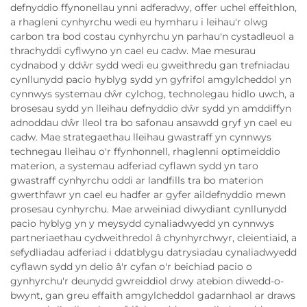
defnyddio ffynonellau ynni adferadwy, offer uchel effeithlon,
a rhagleni cynhyrchu wedi eu hymharu i leihau'r olwg
carbon tra bod costau cynhyrchu yn parhau'n cystadleuol a
thrachyddi cyflwyno yn cael eu cadw. Mae mesurau
cydnabod y ddŵr sydd wedi eu gweithredu gan trefniadau
cynllunydd pacio hyblyg sydd yn gyfrifol amgylcheddol yn
cynnwys systemau dŵr cylchog, technolegau hidlo uwch, a
brosesau sydd yn lleihau defnyddio dŵr sydd yn amddiffyn
adnoddau dŵr lleol tra bo safonau ansawdd gryf yn cael eu
cadw. Mae strategaethau lleihau gwastraff yn cynnwys
technegau lleihau o'r ffynhonnell, rhaglenni optimeiddio
materion, a systemau adferiad cyflawn sydd yn taro
gwastraff cynhyrchu oddi ar landfills tra bo materion
gwerthfawr yn cael eu hadfer ar gyfer aildefnyddio mewn
prosesau cynhyrchu. Mae arweiniad diwydiant cynllunydd
pacio hyblyg yn y meysydd cynaliadwyedd yn cynnwys
partneriaethau cydweithredol â chynhyrchwyr, cleientiaid, a
sefydliadau adferiad i ddatblygu datrysiadau cynaliadwyedd
cyflawn sydd yn delio â'r cyfan o'r beichiad pacio o
gynhyrchu'r deunydd gwreiddiol drwy atebion diwedd-o-
bwynt, gan greu effaith amgylcheddol gadarnhaol ar draws