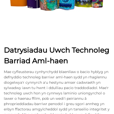
Datrysiadau Uwch Technoleg
Barriad Aml-haen
Mae cyfleusterau cynhyrchydd blaenllaw o bacio hyblyg yn
defnyddio technoleg barriwr aml-haen sydd yn rhaglennu
diogelwya'r cynnyrch a'u hestynu amser cadwraeth yn
sylwadwy iawn tu hwnt i ddulliau pacio traddodiadol. Mae'r
technoleg uwch hon yn cynnwys laminio uniongyrchol o
lawer o haenau ffilm, pob un wedi'i peiriannu â
phroprieddiadau barriwr penodol i greu sgori annheg yn
erbyn ffactorau amgylcheddol sydd yn tanseilio integritet y