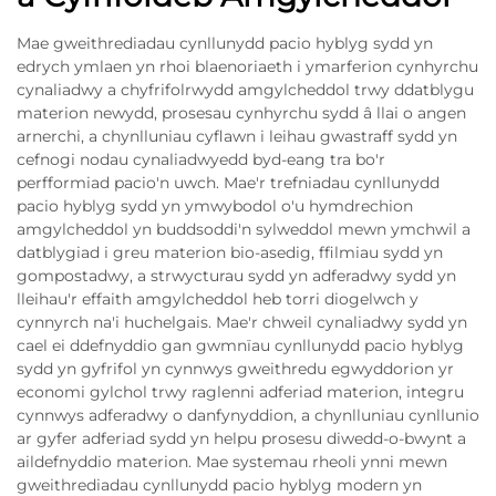
Mae gweithrediadau cynllunydd pacio hyblyg sydd yn
edrych ymlaen yn rhoi blaenoriaeth i ymarferion cynhyrchu
cynaliadwy a chyfrifolrwydd amgylcheddol trwy ddatblygu
materion newydd, prosesau cynhyrchu sydd â llai o angen
arnerchi, a chynlluniau cyflawn i leihau gwastraff sydd yn
cefnogi nodau cynaliadwyedd byd-eang tra bo'r
perfformiad pacio'n uwch. Mae'r trefniadau cynllunydd
pacio hyblyg sydd yn ymwybodol o'u hymdrechion
amgylcheddol yn buddsoddi'n sylweddol mewn ymchwil a
datblygiad i greu materion bio-asedig, ffilmiau sydd yn
gompostadwy, a strwycturau sydd yn adferadwy sydd yn
lleihau'r effaith amgylcheddol heb torri diogelwch y
cynnyrch na'i huchelgais. Mae'r chweil cynaliadwy sydd yn
cael ei ddefnyddio gan gwmnïau cynllunydd pacio hyblyg
sydd yn gyfrifol yn cynnwys gweithredu egwyddorion yr
economi gylchol trwy raglenni adferiad materion, integru
cynnwys adferadwy o danfynyddion, a chynlluniau cynllunio
ar gyfer adferiad sydd yn helpu prosesu diwedd-o-bwynt a
aildefnyddio materion. Mae systemau rheoli ynni mewn
gweithrediadau cynllunydd pacio hyblyg modern yn