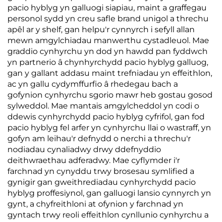
pacio hyblyg yn galluogi siapiau, maint a graffegau
personol sydd yn creu safle brand unigol a threchu
apêl ar y shelf, gan helpu'r cynnyrch i sefyll allan
mewn amgylchiadau manwerthu cystadleuol. Mae
graddio cynhyrchu yn dod yn hawdd pan fyddwch
yn partnerio â chynhyrchydd pacio hyblyg galluog,
gan y gallant addasu maint trefniadau yn effeithlon,
ac yn gallu cydymffurfio â rhedegau bach a
gofynion cynhyrchu sgorio mawr heb gostau gosod
sylweddol. Mae mantais amgylcheddol yn codi o
ddewis cynhyrchydd pacio hyblyg cyfrifol, gan fod
pacio hyblyg fel arfer yn cynhyrchu llai o wastraff, yn
gofyn am leihau'r defnydd o nerchi a threchu'r
nodiadau cynaliadwy drwy ddefnyddio
deithwraethau adferadwy. Mae cyflymder i'r
farchnad yn cynyddu trwy brosesau symlified a
gynigir gan gweithrediadau cynhyrchydd pacio
hyblyg proffesiynol, gan galluogi lansio cynnyrch yn
gynt, a chyfreithloni at ofynion y farchnad yn
gyntach trwy reoli effeithlon cynllunio cynhyrchu a