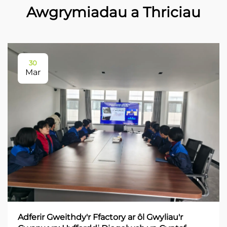
Awgrymiadau a Thriciau
30
Mar
Adferir Gweithdy'r Ffactory ar ôl Gwyliau'r