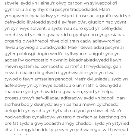
sbwriel sydd yn lleihau'r olwg carbon yn sylweddol o'i
gymharu â chynhyrchu pecyni traddodiadol. Mae'r
ymagwedd cynaliadwy yn estyn i brosesau argraffu sydd yn
defnyddio lliwioedd sydd â sylfaen dŵr, gludion nad ydynt
yn cynnwys solvent, a systemau curo sydd yn defnyddio
nerchi sydd yn eich gwahardd o gynhyrchu cyngresiadau
organig gweithredol niweidiol tra'n cadw adlewyrchiad
lliwiau bywiog a duradwyedd. Mae'r dewisiadau pecyni ar
gyfer poblosgi dogio wedi'u cyflwyno'n unigol sydd yn
addas i'w gompostio'n cynnig bioadnabladwyedd llawn
mewn systemau compostio cartref a thrwyddedig, gan
newid o bacio diogelwch i gynhwysion sydd yn elwa'r
tywod o fewn amserlen penodol. Mae'r dyluniadau sydd yn
adferadwy yn cynnwys adeiladu o un math o deunydd a
rhannau sydd yn hawdd eu gwahanu, sydd yn helpu
prosesu trwy'r sefydliadau adferadwy sydd yn bodoli, gan
sicrhau bod y deunyddiau yn parhau mewn cylchoedd
defnydd cynhyrchu yn hytrach na fynd yn sbwriel. Mae'r
nodweddion cynaliadwy yn taro'n cryfach ar berchnogion
preifat sydd â gwybodaeth amgylcheddol, sydd yn ystyried
effaith amgylcheddol y pecyni yn ychwanegol wrth wneud