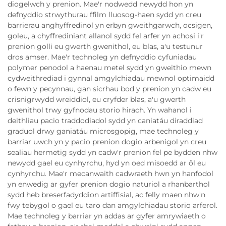
diogelwch y prenion. Mae'r nodwedd newydd hon yn
defnyddio strwythurau ffilm lluosog-haen sydd yn creu
barrierau anghyffredinol yn erbyn gweithgarwch, ocsigen,
goleu, a chyffrediniant allanol sydd fel arfer yn achosi i'r
prenion golli eu gwerth gwenithol, eu blas, a'u testunur
dros amser. Mae'r technoleg yn defnyddio cyfuniadau
polymer penodol a haenau metel sydd yn gweithio mewn
cydweithrediad i gynnal amgylchiadau mewnol optimaidd
o fewn y pecynnau, gan sicrhau bod y prenion yn cadw eu
crisnigrwydd wreiddiol, eu cryfder blas, a'u gwerth
gwenithol trwy gyfnodau storio hirach. Yn wahanol i
deithliau pacio traddodiadol sydd yn caniatáu diraddiad
graduol drwy ganiatáu microsgopig, mae technoleg y
barriar uwch yn y pacio prenion dogio arbenigol yn creu
sealiau hermetig sydd yn cadw'r prenion fel pe bydden nhw
newydd gael eu cynhyrchu, hyd yn oed misoedd ar ôl eu
cynhyrchu. Mae'r mecanwaith cadwraeth hwn yn hanfodol
yn enwedig ar gyfer prenion dogio naturiol a rhanbarthol
sydd heb breserfadyddion artiffisial, ac felly maen nhw'n
fwy tebygol o gael eu taro dan amgylchiadau storio arferol.
Mae technoleg y barriar yn addas ar gyfer amrywiaeth o