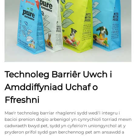
Technoleg Barriêr Uwch i
Amddiffyniad Uchaf o
Ffreshni
Mae'r technoleg barriar rhaglenni sydd wedi'i integru i
bacioi prenion dogio arbenigol yn cynrychioli torriad mewn
cadwraeth bwyd pet, sydd yn cyfeirio'n uniongyrchol at y
pryderon prifol sydd gan berchennog pet am ansawdd a