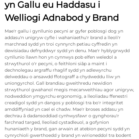
yn Gallu eu Haddasu i
Welliogi Adnabod y Brand
Mae'r gallu i gynllunio pecyni ar gyfer poblosgi dog yn
addasu'n unigryw cyfle i wahaniaethu'r brand a lleoli'r
marchnad sydd yn troi cynnyrch petiau cyffredin yn
dewisiadau defnyddwyr sydd yn denu. Mae'r hyblygrwydd
cynllunio llawn hon yn cynnwys pob elfen weledol a
strwythurol o'r pecyni, o feithloni siâp a maint i
dechnolegau argraffu rhaglif sydd yn adlewyrchu
delweddau o ansawdd ffotograff a chydweddu lliw yn
uniongyrchol. Gall brandiau gweithredu newidion
strwythurol gwahanol megis mecanweithiau agor unigryw,
nodweddion ymgyrchu ergonomig, a lleoliadau ffenestri
creadigol sydd yn dangos y poblosgi tra bo'r integritet
amddiffyniad yn cael ei chadw. Mae'r broses addasu yn
dechrau â dadansoddiad cynhwysfawr o gynghorau'r
farchnad targed, lleoliad cystadleuol, a gofynion
hunaniaeth y brand, gan arwain at atebion pecyni sydd yn
cynrychioli gwerthoedd y brand yn wirioneddol tra bodent