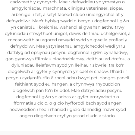
cadwraeth y cynnyrch. Mae'r defnyddiau yn ymestyn o
amgylchiadau marchnata, clinigau veterinaer, siopau
arbenigol i fet, a sefyllfaoedd cludo uniongyrchol at y
defnyddiwr. Mae'r hyblygrwydd o becynu dogfennol i gŵn
yn caniatáu i breichiau wahanol ei gwahaniaethu trwy
dyluniadau strwythuol unigol, dewis deithiau uchelgeisiol, a
mecanweithiau agored newydd sydd yn gwella profiad y
defnyddiwr. Mae ystyriaethau amgylcheddol wedi yrru
datblygiad opsiynau pecynu dogfennol i gŵn cynaliadwy,
gan gynnwys ffilmiau bioadnabladwy, deithiau ad-drefnu, a
dyluniadau lleiafswm sydd yn lleihau'r sbwriel tra bo'r
diogelwch ar gyfer y cynnyrch yn cael ei chadw. Rhaid i'r
pecynu cydymffurfio â rheoliadau bwyd pet, dangos paneli
feithiant sydd eu hangen, a chynnwys rhybuddion
diogelwch pan fo'n briodol. Mae datrysiadau pecynu
dogfennol i gŵn yn addas ar gyfer amrywiaeth o
fformatiau cicio, o gicio hyfforddi bach sydd angen
nodweddion rheoli rhaniad i gicio dannedig mawr sydd
angen diogelwch cryf yn ystod cludo a storio.