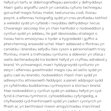
hefyd yn tarfu ar ddemograffegau penodol y defnyddwyr.
Mae'r gallu argraffu uwch yn caniatáu cyfuno technegau
goruchaf megis foliau metel, testunuriau codi, lliwiau
pwynt, a elfennau holografig sydd yn creu profiadau teithiol
a weledol sydd yn cyfateb i nwyddau defnyddwyr lwcus.
Chwanegir seicoleg lliw yn rhan hanfodol o nodweddion y
cynllun sydd yn addasu, lle gall dewisiadau strategol o
liwiau herio emosiynau o hyder a hygrededd i gyffro a
pherchennog ansawdd uchel. Mae'r addasiad o ffontiau yn
caniatáu i brandiau sefydlu llais cyson a personoliaeth trwy
ffontiau, maint a trefniadau cynllunio a ddewisir yn ofalus i
wella darllenadwydd tra bodent hefyd yn cryfhau adnabod y
brand. Yn ychwanegol, mae'r hyblygrwydd cynllunio yn
estyn i elfennau gweithredol megis cau ail-seilio sydd yn
gallu cael eu brandio, nodweddion rheoli rhan sydd yn
adlewyrchu athrawiaeth feddygol, a paneli addysgol sydd
yn cyfathrebu buddiannau cynhwysion a storïau'r brand.
Mae nodweddion y cynllun sydd yn addasu hefyd yn cyd-
fynd â chamau tymhorol, cyhoeddiadau cyfyngedig, a
chyfleoedd cyd-frenhiniaeth sydd yn cadw'r cynnyrch yn
ffresh ac yn berthnasol mewn amgylchiadau marchnad