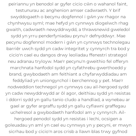
peiriannu yn benodol ar gyfer cicio cŵn o wahanol faint,
testunurau ac anghenion amser cadwraeth. Y brif
swyddogaeth o becynu dogfennol i gŵn yw rhagor na
chynhwysu syml; mae hefyd yn cynnwys diogelwch rhag
gwaith, cadwraeth newyddrwydd, a thrawsnewid gweledol
sydd yn yrru penderfyniadau prynu'r defnyddwyr. Mae
pecynu dogfennol modern i gŵn yn cynnwys technolegau
barriêr uwch sydd yn cadw integritet y cynnyrch tra bod y
cicio'n cael eu dangos drwy leoliadau ffenestri strategol
neu adranau tryloyw. Mae'r pecynu'n gweithio fel offeryn
marchnata hanfodol sydd yn cyfathrebu gwerthoedd y
brand, gwybodaeth am feithiant a chyfarwyddiadau am
feddyliad yn uniongyrchol i berchennog y pet. Mae'r
nodweddion technegol yn cynnwys cau ail-hergoed sydd
yn cadw newyddrwydd ar ôl agor, deithiau sydd yn resistas
i ddorri sydd yn gallu tanio cludo a handliad, a wynebau ar
gael ar gyfer argraffu sydd yn gallu cyflawni graffegau
uchelresol a gwybodaeth hanfodol am y cynnyrch. Ail-
hergoed penodol sydd yn resistas i lechi, ocsigen a
goleuadau yn aml yn cael eu cynnwys yn y pecyni, er mwyn
sicrhau bod y cicio'n aros crisb a llawn blas trwy gyfnod