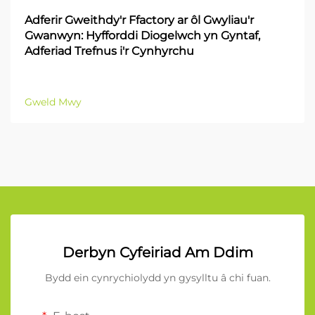
Adferir Gweithdy'r Ffactory ar ôl Gwyliau'r
Gwanwyn: Hyfforddi Diogelwch yn Gyntaf,
Adferiad Trefnus i'r Cynhyrchu
Gweld Mwy
Derbyn Cyfeiriad Am Ddim
Bydd ein cynrychiolydd yn gysylltu â chi fuan.