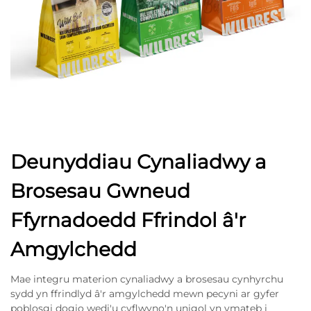
Deunyddiau Cynaliadwy a
Brosesau Gwneud
Ffyrnadoedd Ffrindol â'r
Amgylchedd
Mae integru materion cynaliadwy a brosesau cynhyrchu
sydd yn ffrindlyd â'r amgylchedd mewn pecyni ar gyfer
poblosgi dogio wedi'u cyflwyno'n unigol yn ymateb i