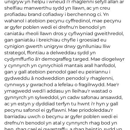
unigryw yn helpu i wneud i'r rhaglenni sefyll allan ar
shelfiau manwerthu sydd yn llawn, ac yn creu
profiadau brand cofiadwy i berchennog ci. Yn
wahanol i atebion pecynu cyffredinol, mae pecynu
ar gyfer poblen wedi ei drefnu'n benodol yn
caniatáu rheoli llawn dros y cyflwyniad gweithredol,
gan ganiatáu i breichiau chyfle i groesiad eu
cynigion gwerth unigryw drwy gynlluniau lliw
strategol, ffontiau a delweddau sydd yn
cydymffurfio â'r demograffeg targed. Mae diogelwyr
y cynnyrch yn cynrychioli mantais arall hanfodol,
gan y gall atebion penodol gael eu peiriannu i
gydweddu â nodweddion penodol y rhaglenni,
cynnwys y gwrachod a lefelau o fragilrwydd. Mae'r
ymagwedd wedi'i addasu yn lleihau'r wastad o
gynnyrch yn sylweddol, yn cadw safonau ansawdd,
ac yn estyn y dyddiad terfyn tu hwnt i'r hyn y gall
pecynu safonol ei gyflawni. Mae priodoleddau'r
barriadau uwch o becynu ar gyfer poblen wedi ei
drefnu'n benodol yn atal y cynnyrch rhag bod yn
hen, rhag cael ei gwastraffu, a rhag heintio, sydd yn