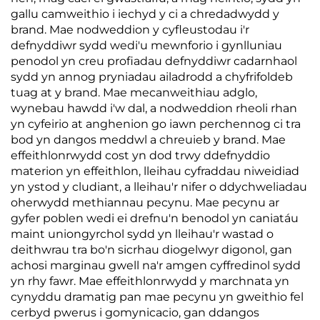
gallu camweithio i iechyd y ci a chredadwydd y
brand. Mae nodweddion y cyfleustodau i'r
defnyddiwr sydd wedi'u mewnforio i gynlluniau
penodol yn creu profiadau defnyddiwr cadarnhaol
sydd yn annog pryniadau ailadrodd a chyfrifoldeb
tuag at y brand. Mae mecanweithiau adglo,
wynebau hawdd i'w dal, a nodweddion rheoli rhan
yn cyfeirio at anghenion go iawn perchennog ci tra
bod yn dangos meddwl a chreuieb y brand. Mae
effeithlonrwydd cost yn dod trwy ddefnyddio
materion yn effeithlon, lleihau cyfraddau niweidiad
yn ystod y cludiant, a lleihau'r nifer o ddychweliadau
oherwydd methiannau pecynu. Mae pecynu ar
gyfer poblen wedi ei drefnu'n benodol yn caniatáu
maint uniongyrchol sydd yn lleihau'r wastad o
deithwrau tra bo'n sicrhau diogelwyr digonol, gan
achosi marginau gwell na'r amgen cyffredinol sydd
yn rhy fawr. Mae effeithlonrwydd y marchnata yn
cynyddu dramatig pan mae pecynu yn gweithio fel
cerbyd pwerus i gomynicacio, gan ddangos