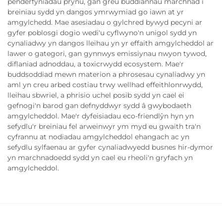
penderfyniadau prynu, gan greu buddiannau marchnad i
breiniau sydd yn dangos ymrwymiad go iawn at yr
amgylchedd. Mae asesiadau o gylchred bywyd pecyni ar
gyfer poblosgi dogio wedi'u cyflwyno'n unigol sydd yn
cynaliadwy yn dangos lleihau yn yr effaith amgylcheddol ar
lawer o gategori, gan gynnwys emissiynau nwyon tywod,
diflaniad adnoddau, a toxicrwydd ecosystem. Mae'r
buddsoddiad mewn materion a phrosesau cynaliadwy yn
aml yn creu arbed costiau trwy wellhad effeithlonrwydd,
lleihau sbwriel, a phrisio uchel posib sydd yn cael ei
gefnogi'n barod gan defnyddwyr sydd â gwybodaeth
amgylcheddol. Mae'r dyfeisiadau eco-friendlŷn hyn yn
sefydlu'r breiniau fel arweinwyr ym myd eu gwaith tra'n
cyfrannu at nodiadau amgylcheddol ehangach ac yn
sefydlu sylfaenau ar gyfer cynaliadwyedd busnes hir-dymor
yn marchnadoedd sydd yn cael eu rheoli'n gryfach yn
amgylcheddol.