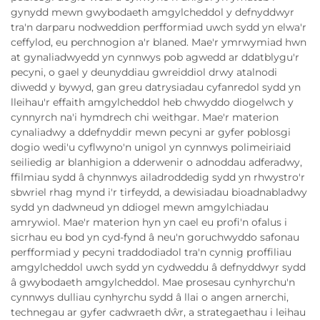
gynydd mewn gwybodaeth amgylcheddol y defnyddwyr
tra'n darparu nodweddion perfformiad uwch sydd yn elwa'r
ceffylod, eu perchnogion a'r blaned. Mae'r ymrwymiad hwn
at gynaliadwyedd yn cynnwys pob agwedd ar ddatblygu'r
pecyni, o gael y deunyddiau gwreiddiol drwy atalnodi
diwedd y bywyd, gan greu datrysiadau cyfanredol sydd yn
lleihau'r effaith amgylcheddol heb chwyddo diogelwch y
cynnyrch na'i hymdrech chi weithgar. Mae'r materion
cynaliadwy a ddefnyddir mewn pecyni ar gyfer poblosgi
dogio wedi'u cyflwyno'n unigol yn cynnwys polimeiriaid
seiliedig ar blanhigion a dderwenir o adnoddau adferadwy,
ffilmiau sydd â chynnwys ailadroddedig sydd yn rhwystro'r
sbwriel rhag mynd i'r tirfeydd, a dewisiadau bioadnabladwy
sydd yn dadwneud yn ddiogel mewn amgylchiadau
amrywiol. Mae'r materion hyn yn cael eu profi'n ofalus i
sicrhau eu bod yn cyd-fynd â neu'n goruchwyddo safonau
perfformiad y pecyni traddodiadol tra'n cynnig proffiliau
amgylcheddol uwch sydd yn cydweddu â defnyddwyr sydd
â gwybodaeth amgylcheddol. Mae prosesau cynhyrchu'n
cynnwys dulliau cynhyrchu sydd â llai o angen arnerchi,
technegau ar gyfer cadwraeth dŵr, a strategaethau i leihau