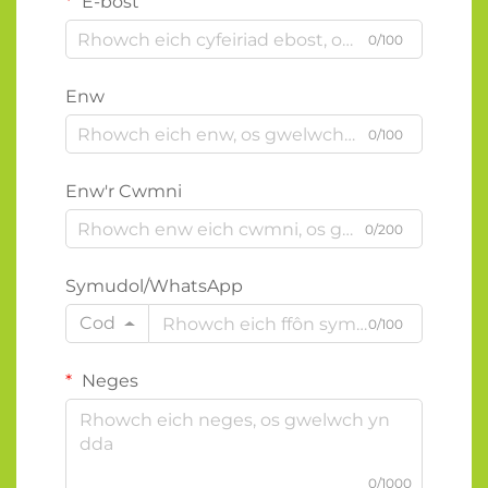
E-bost
0/100
Enw
0/100
Enw'r Cwmni
0/200
Symudol/WhatsApp
Cod
0/100
Neges
0/1000