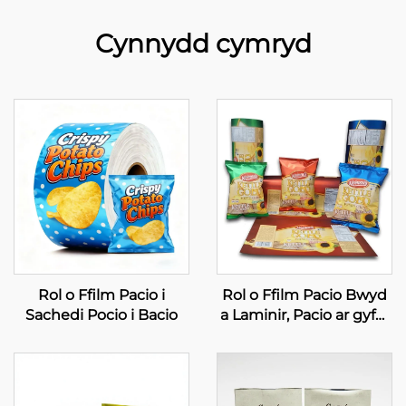
Cynnydd cymryd
Rol o Ffilm Pacio i
Rol o Ffilm Pacio Bwyd
Sachedi Pocio i Bacio
a Laminir, Pacio ar gyfer
Pocio Tatws Syml,
Pocedi Argraffedig