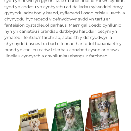
sydd yn newid yn gyson. Mae'r buddsoddiad mewn cynllun
sydd yn addasu yn cynhyrchu ad-daliadau sylweddol drwy
gynyddu adnabod y brand, cyfleoedd i osod prisiau uwch, a
chynyddu hygrededd y defnyddwyr sydd yn tarfu ar
fanteision cystadleuol parhaus. Mae'r galluoedd cynllunio
hyn yn caniatáu i brandiau datblygu harddair pecyni yn
ymateb i fentrau'r farchnad, adborth y defnyddwyr, a
chynnydd busnes tra bod elfennau hanfodol hunaniaeth y
brand yn cael eu cadw i sicrhau adnabod cyson ar draws
llinellau cynnyrch a chynlluniau ehangu'r farchnad.