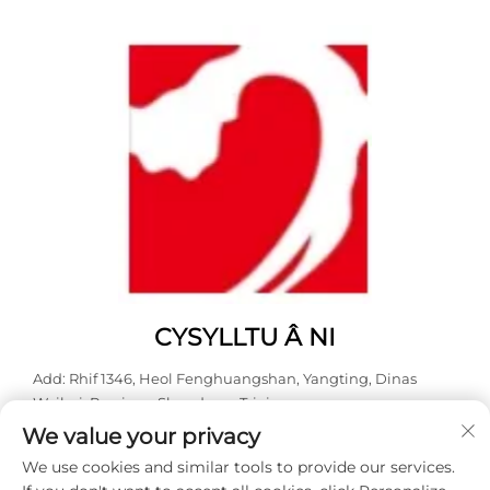
CYSYLLTU Â NI
Add: Rhif 1346, Heol Fenghuangshan, Yangting, Dinas
Weihai, Provins o Shandong, Tsieina.
We value your privacy
Ffôn:
0631 5900466
We use cookies and similar tools to provide our services.
E-bost:
[email protected]