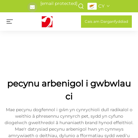
[email protected]
CY
Cais am Darganfyddiad
pecynu arbenigol i gwbwlau
ci
Mae pecynu dogfennol i gŵn yn cynrychioli dull radikalol o
weithio â phresennu cynnyrch pet, sydd yn cyfuno
diogelwch gweithredol â hunaniaeth brand hynod effeithiol.
Mae'r datrysiad pecynu arbenigol hwn yn cynnwys
amrywiaeth o deithiau, dylunio a fformatiau sydd wedi'u