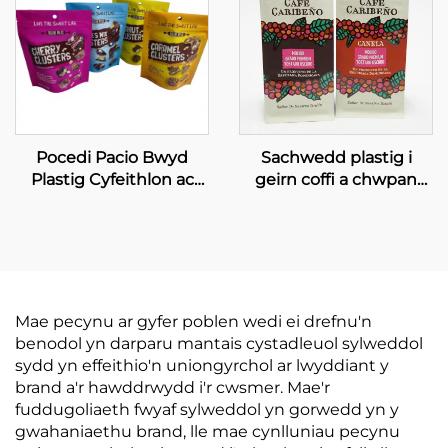
Pocedi Pacio Bwyd
Sachwedd plastig i
Plastig Cyfeithlon ac
geirn coffi a chwpan
Adferadwy ar gyfer
coffi, sachwedd bwyd
Bacio a Siocledi
ychwanegol metallized
mewn ffwrdd
Mae pecynu ar gyfer poblen wedi ei drefnu'n
benodol yn darparu mantais cystadleuol sylweddol
sydd yn effeithio'n uniongyrchol ar lwyddiant y
brand a'r hawddrwydd i'r cwsmer. Mae'r
fuddugoliaeth fwyaf sylweddol yn gorwedd yn y
gwahaniaethu brand, lle mae cynlluniau pecynu