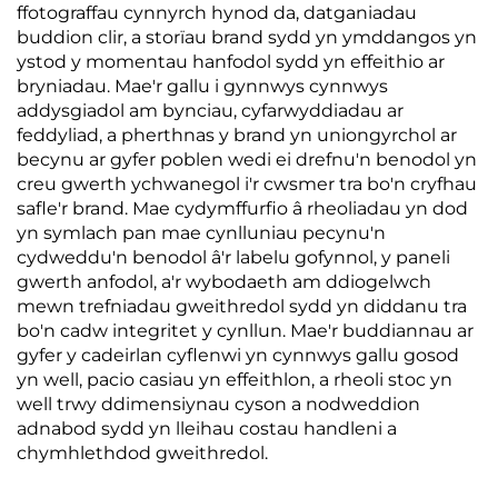
ffotograffau cynnyrch hynod da, datganiadau
buddion clir, a storïau brand sydd yn ymddangos yn
ystod y momentau hanfodol sydd yn effeithio ar
bryniadau. Mae'r gallu i gynnwys cynnwys
addysgiadol am bynciau, cyfarwyddiadau ar
feddyliad, a pherthnas y brand yn uniongyrchol ar
becynu ar gyfer poblen wedi ei drefnu'n benodol yn
creu gwerth ychwanegol i'r cwsmer tra bo'n cryfhau
safle'r brand. Mae cydymffurfio â rheoliadau yn dod
yn symlach pan mae cynlluniau pecynu'n
cydweddu'n benodol â'r labelu gofynnol, y paneli
gwerth anfodol, a'r wybodaeth am ddiogelwch
mewn trefniadau gweithredol sydd yn diddanu tra
bo'n cadw integritet y cynllun. Mae'r buddiannau ar
gyfer y cadeirlan cyflenwi yn cynnwys gallu gosod
yn well, pacio casiau yn effeithlon, a rheoli stoc yn
well trwy ddimensiynau cyson a nodweddion
adnabod sydd yn lleihau costau handleni a
chymhlethdod gweithredol.